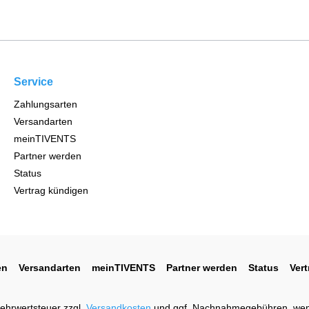
Service
Zahlungsarten
Versandarten
meinTIVENTS
Partner werden
Status
Vertrag kündigen
en
Versandarten
meinTIVENTS
Partner werden
Status
Ver
 Mehrwertsteuer zzgl.
Versandkosten
und ggf. Nachnahmegebühren, wen