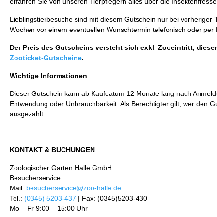
erfahren Sie von unseren Tierpflegern alles über die Insektenfre
Lieblingstierbesuche sind mit diesem Gutschein nur bei vorheriger
Wochen vor einem eventuellen Wunschtermin telefonisch oder per E-
Der Preis des Gutscheins versteht sich exkl. Zooeintritt, di
Zooticket-Gutscheine
.
Wichtige Informationen
Dieser Gutschein kann ab Kaufdatum 12 Monate lang nach Anmeldun
Entwendung oder Unbrauchbarkeit. Als Berechtigter gilt, wer den G
ausgezahlt.
KONTAKT & BUCHUNGEN
Zoologischer Garten Halle GmbH
Besucherservice
Mail:
besucherservice@zoo-halle.de
Tel.:
(0345) 5203-437
| Fax: (0345)5203-430
Mo – Fr 9:00 – 15:00 Uhr