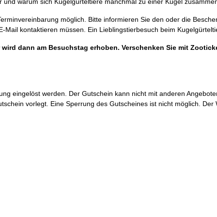
sser und warum sich Kugelgürteltiere manchmal zu einer Kugel zusammen
 Terminvereinbarung möglich. Bitte informieren Sie den oder die Besch
Mail kontaktieren müssen. Ein Lieblingstierbesuch beim Kugelgürteltie
eser wird dann am Besuchstag erhoben. Verschenken Sie mit Zootic
g eingelöst werden. Der Gutschein kann nicht mit anderen Angeboten
utschein vorlegt. Eine Sperrung des Gutscheines ist nicht möglich. De