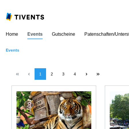
Home
Events
Gutscheine
Patenschaften/Unters
Events
1
2
3
4